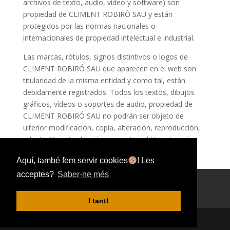
archivos de texto, audio, vídeo y software) son
propiedad de CLIMENT ROBIRÓ SAU y están
protegidos por las normas nacionales o
internacionales de propiedad intelectual e industrial.
Las marcas, rótulos, signos distintivos o logos de
CLIMENT ROBIRÓ SAU que aparecen en el web son
titularidad de la misma entidad y como tal, están
debidamente registrados. Todos los textos, dibujos
gráficos, vídeos o soportes de audio, propiedad de
CLIMENT ROBIRÓ SAU no podrán ser objeto de
ulterior modificación, copia, alteración, reproducción,
adaptación o traducción por parte del Usuario o de
terceros sin la expresa autorización por parte de
Aquí, també fem servir cookies
! Les
CLIMENT ROBIRÓ SAU.
acceptes?
Saber-ne més
Política de Cookies
Condicions dús
Política de privacitat
I tant!
Forn Robiró I 2020